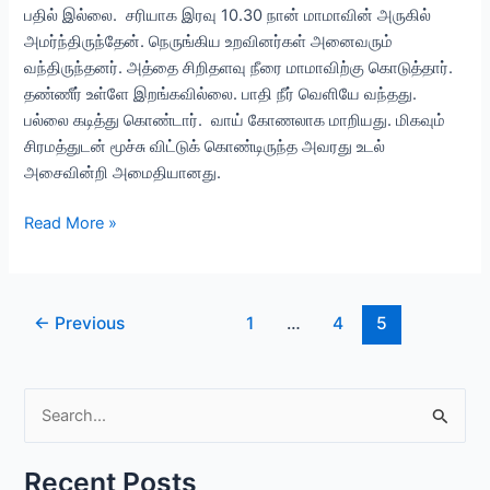
பதில் இல்லை. சரியாக இரவு 10.30 நான் மாமாவின் அருகில்
அமர்ந்திருந்தேன். நெருங்கிய உறவினர்கள் அனைவரும்
வந்திருந்தனர். அத்தை சிறிதளவு நீரை மாமாவிற்கு கொடுத்தார்.
தண்ணீர் உள்ளே இறங்கவில்லை. பாதி நீர் வெளியே வந்தது.
பல்லை கடித்து கொண்டார். வாய் கோணலாக மாறியது. மிகவும்
சிரமத்துடன் மூச்சு விட்டுக் கொண்டிருந்த அவரது உடல்
அசைவின்றி அமைதியானது.
நோயற்ற
Read More »
வாழ்வே
குறைவற்ற
செல்வம்…!
Post
←
Previous
1
…
4
5
–
pagination
Healthy
Life
S
–
புதிய
e
விடியல்
a
Recent Posts