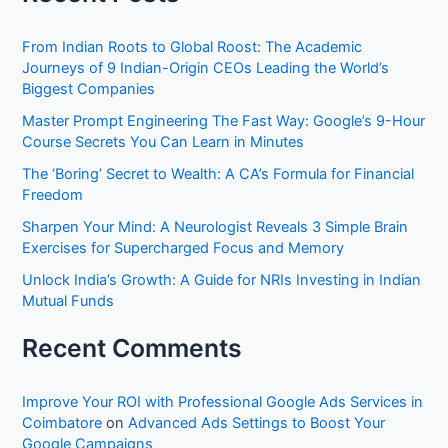
r
c
From Indian Roots to Global Roost: The Academic
h
Journeys of 9 Indian-Origin CEOs Leading the World’s
Biggest Companies
f
Master Prompt Engineering The Fast Way: Google’s 9-Hour
o
Course Secrets You Can Learn in Minutes
r
The ‘Boring’ Secret to Wealth: A CA’s Formula for Financial
:
Freedom
Sharpen Your Mind: A Neurologist Reveals 3 Simple Brain
Exercises for Supercharged Focus and Memory
Unlock India’s Growth: A Guide for NRIs Investing in Indian
Mutual Funds
Recent Comments
Improve Your ROI with Professional Google Ads Services in
Coimbatore
on
Advanced Ads Settings to Boost Your
Google Campaigns