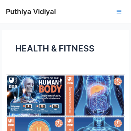
Skip
Puthiya Vidiyal
to
Main
content
Men
HEALTH & FITNESS