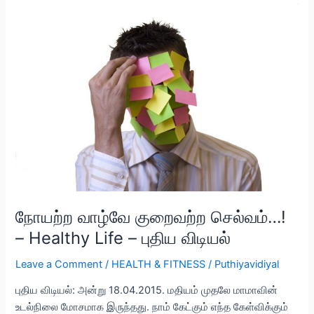
மனித
உடம்பின்
99
இரகசியங்கள்
!
–
புதிய
விடியல்
நோயற்ற வாழ்வே குறைவற்ற செல்வம்…!
– Healthy Life – புதிய விடியல்
Leave a Comment
/
HEALTH & FITNESS
/
Puthiyavidiyal
புதிய விடியல்: அன்று 18.04.2015. மதியம் முதலே மாமாவின்
உடல்நிலை மோசமாக இருந்தது. நாம் கேட்கும் எந்த கேள்விக்கும்