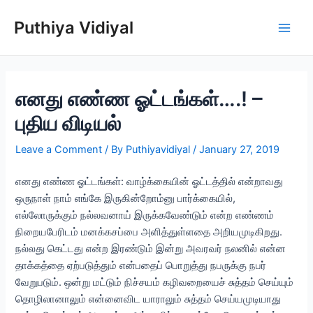
Skip
Puthiya Vidiyal
to
Main
content
Men
எனது எண்ண ஓட்டங்கள்….! –
புதிய விடியல்
Leave a Comment
/ By
Puthiyavidiyal
/
January 27, 2019
எனது எண்ண ஓட்டங்கள்: வாழ்க்கையின் ஓட்டத்தில் என்றாவது
ஒருநாள் நாம் எங்கே இருகின்றோம்னு பார்க்கையில்,
எல்லோருக்கும் நல்லவனாய் இருக்கவேண்டும் என்ற எண்ணம்
நிறையபேரிடம் மனக்கசப்பை அளித்துள்ளதை அறியமுடிகிறது.
நல்லது கெட்டது என்ற இரண்டும் இன்று அவரவர் நலனில் என்ன
தாக்கத்தை ஏற்படுத்தும் என்பதைப் பொறுத்து நபருக்கு நபர்
வேறுபடும். ஒன்று மட்டும் நிச்சயம் கழிவறையைச் சுத்தம் செய்யும்
தொழிலானாலும் என்னைவிட யாராலும் சுத்தம் செய்யமுடியாது