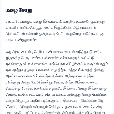
மழை சோறு
புரட்டாசி மாசமும் மழை இல்லாமல் கிணற்றில் தண்ணீர் குறைந்து
வறட்சி ஏற்படும்பொழுது .ஊர்ல இருக்கின்ற ஆத்தாக்கள் &
அம்மச்சிகள் எல்லாம் ஒன்று கூடி பேசி மழைசோறு எடுக்கலாம்னு
முடிவு பண்ணுவாங்க.
ஒரு அகப்பையும் , பெரிய மண் பானையையும் எடுத்துட்டு ஊர்ல
இருக்கிற பொடி பசங்க, புள்ளைங்க எல்லாரையும் கூட்டிட்டு
ஒவ்வொரு வீடா போவாங்க. ஒவ்வொரு வீட்டுக்குப் போகும் போதும்
ஒரு ஆத்தா நடுவுல பானையோடு நிற்க, மத்தவங்க சுத்தி நின்னு
அகப்பையை கையில் வைத்து நிக்கிற ஆத்தாவை பார்த்து
பசிக்குது சோறு போடுங்கன்னு கேட்க, அந்த ஆத்தா வானம்
பொய்த்து போச்சு, தானியம் எதுவுமே இல்லை , சோறு இல்லைன்னு
சொல்ல உடனே கூட வந்த சின்ன பசங்க பசிக்குது சோறு போடுங்க
என்று அழுவது மாதிரி நடிக்கணும். [ இல்லைனா அகப்பைல அடி
விழும் ]. அப்புறம் எல்லாரும் சேர்ந்து வருண பகவானை வேண்டி
மனமுருகி பாட்டு பாடி ஆடுவார்கள். அப்புறம் அந்த வீட்டிலிருந்து