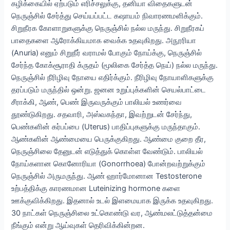
கழிக்கையில் ஏற்படும் எரிச்சலுக்கு, தனியா விதைகளுடன்
நெருஞ்சில் சேர்த்து செய்யப்பட்ட கஷாயம் நிவாரணமளிக்கும்.
சிறுநீரக கோளாறுகளுக்கு நெருஞ்சில் நல்ல மருந்து. சிறுநீரகப்
பாதைகளை ஆரோக்கியமாக வைக்க உதவுகிறது. அநூரியா
(Anuria) எனும் சிறுநீர் வராமல் போகும் நோய்க்கு, நெருஞ்சில்
சேர்ந்த கோக்சூராதி க்ருதம் (மூலிகை சேர்த்த நெய்) நல்ல மருந்து.
நெருஞ்சில் நீரிழிவு நோயை எதிர்க்கும். நீரிழிவு நோயாளிகளுக்கு
தரப்படும் மருந்தில் ஒன்று. ஜனன உறுப்புக்களின் செயல்பாட்டை
சீராக்கி, ஆண், பெண் இருவருக்கும் பாலியல் உணர்வை
தூண்டுகிறது. சதவாரி, அஸ்வகந்தா, இவற்றுடன் சேர்ந்து,
பெண்களின் கர்பப்பை (Uterus) பாதிப்புகளுக்கு மருந்தாகும்.
ஆண்களின் ஆண்மையை பெருக்குகிறது. ஆண்மை குறை தீர,
நெருஞ்சிலை தேனுடன் எடுத்துக் கொள்ள வேண்டும். பாலியல்
நோய்களான கொனோரியா (Gonorrhoea) போன்றவற்றுக்கும்
நெருஞ்சில் அருமருந்து. ஆண் ஹார்மோனான Testosterone
உற்பத்திக்கு காரணமான Luteinizing hormone களை
ஊக்குவிக்கிறது. இதனால் உடல் இளமையாக இருக்க உதவுகிறது.
30 நாட்கள் நெருஞ்சிலை உட்கொண்டு வர, ஆண்மலட்டுத்தன்மை
நீங்கும் என்று ஆய்வுகள் தெரிவிக்கின்றன.