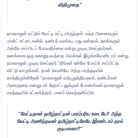
விதிமுறை.”
நாகராஜன் மட்டும் வேட்டி கட்டி யிருந்தார். மற்ற அனைவரும்
பான்ட் சட்டைகளில். நண்பர் வரக்கூடாது என்றால், தாங்களும்
அங்கே சாப்பிடப் போவதில்லை என்று முடிவு செய்தார்கள்.
தனக்காக ஒரு சுகானுபவத்தை அவர்கள் இழக்கவேண்டாம் என்று
நாகராஜன் முடிவு செய்தார்.“நீங்கள் உள்ளே போய்ச் சாப்பிட்டு
விட்டு வாருங்கள். நான் வெளியே அந்த மரத்தடியில்
காத்திருக்கிறேன்.”நாகராஜன் வற்புறுத்தியதால், நண்பர்கள்
அரைகுறை மனதுடன் ஹோட்டலுக்குள் போனார்கள்.நாகராஜன்
மரத்தடியில் உட்கார்ந்தார். மனம் கொந்தளிப்பில்.
“வேட்டிதான் தமிழ்நாட்டின் பாரம்பரிய உடையே? அந்த
வேட்டி அணிந்தவன் தமிழ்நாட்டிலேயே இரண்டாம் தரக்
குடிமகனா?”