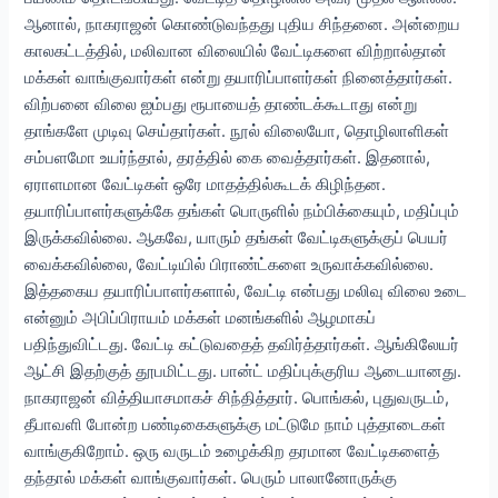
ஆனால், நாகராஜன் கொண்டுவந்தது புதிய சிந்தனை. அன்றைய
காலகட்டத்தில், மலிவான விலையில் வேட்டிகளை விற்றால்தான்
மக்கள் வாங்குவார்கள் என்று தயாரிப்பாளர்கள் நினைத்தார்கள்.
விற்பனை விலை ஐம்பது ரூபாயைத் தாண்டக்கூடாது என்று
தாங்களே முடிவு செய்தார்கள். நூல் விலையோ, தொழிலாளிகள்
சம்பளமோ உயர்ந்தால், தரத்தில் கை வைத்தார்கள். இதனால்,
ஏராளமான வேட்டிகள் ஒரே மாதத்தில்கூடக் கிழிந்தன.
தயாரிப்பாளர்களுக்கே தங்கள் பொருளில் நம்பிக்கையும், மதிப்பும்
இருக்கவில்லை. ஆகவே, யாரும் தங்கள் வேட்டிகளுக்குப் பெயர்
வைக்கவில்லை, வேட்டியில் பிராண்ட்களை உருவாக்கவில்லை.
இத்தகைய தயாரிப்பாளர்களால், வேட்டி என்பது மலிவு விலை உடை
என்னும் அபிப்பிராயம் மக்கள் மனங்களில் ஆழமாகப்
பதிந்துவிட்டது. வேட்டி கட்டுவதைத் தவிர்த்தார்கள். ஆங்கிலேயர்
ஆட்சி இதற்குத் தூபமிட்டது. பான்ட் மதிப்புக்குரிய ஆடையானது.
நாகராஜன் வித்தியாசமாகச் சிந்தித்தார். பொங்கல், புதுவருடம்,
தீபாவளி போன்ற பண்டிகைகளுக்கு மட்டுமே நாம் புத்தாடைகள்
வாங்குகிறோம். ஒரு வருடம் உழைக்கிற தரமான வேட்டிகளைத்
தந்தால் மக்கள் வாங்குவார்கள். பெரும் பாலானோருக்கு