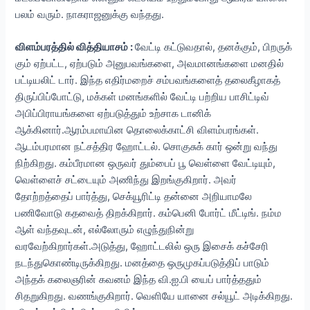
பலம் வரும். நாகராஜனுக்கு வந்தது.
விளம்பரத்தில் வித்தியாசம் :
வேட்டி கட்டுவதால், தனக்கும், பிறருக்
கும் ஏற்பட்ட, ஏற்படும் அனுபவங்களை, அவமானங்களை மனதில்
பட்டியலிட் டார். இந்த எதிர்மறைச் சம்பவங்களைத் தலைகீழாகத்
திருப்பிப்போட்டு, மக்கள் மனங்களில் வேட்டி பற்றிய பாசிட்டிவ்
அபிப்பிராயங்களை ஏற்படுத்தும் உற்சாக டானிக்
ஆக்கினார்.ஆரம்பமாயின தொலைக்காட்சி விளம்பரங்கள்.
ஆடம்பரமான நட்சத்திர ஹோட்டல். சொகுசுக் கார் ஒன்று வந்து
நிற்கிறது. கம்பீரமான ஒருவர் தும்பைப் பூ வெள்ளை வேட்டியும்,
வெள்ளைச் சட்டையும் அணிந்து இறங்குகிறார். அவர்
தோற்றத்தைப் பார்த்து, செக்யூரிட்டி தன்னை அறியாமலே
பணிவோடு கதவைத் திறக்கிறார். கம்பெனி போர்ட் மீட்டிங். நம்ம
ஆள் வந்தவுடன், எல்லோரும் எழுந்துநின்று
வரவேற்கிறார்கள்.அடுத்து, ஹோட்டலில் ஒரு இசைக் கச்சேரி
நடந்துகொண்டிருக்கிறது. மனத்தை ஒருமுகப்படுத்திப் பாடும்
அந்தக் கலைஞரின் கவனம் இந்த வி.ஐ.பி யைப் பார்த்ததும்
சிதறுகிறது. வணங்குகிறார். வெளியே யானை சல்யூட் அடிக்கிறது.