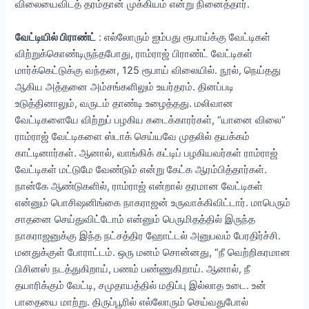
விலையைவிடத் தரம்தான் முக்கியம் என்று நினைத்தார்.
வேட்டியில் பிராண்ட்
: எல்லோரும் ஐம்பது ரூபாய்க்கு வேட்டிகள்
விற்றுக்கொண்டிருந்தபோது, ராம்ராஜ் பிராண்ட் வேட்டிகள்
மார்க்கெட்டுக்கு வந்தன, 125 ரூபாய் விலையில். நூல், நெய்தது
ஆகிய அத்தனை அம்சங்களிலும் உயர்தரம். தினப்படி
உடுத்தினாலும், வருடம் தாண்டி உழைத்தது. மலிவான
வேட்டிகளையே விற்றுப் பழகிய கடைக்காரர்கள், “யானை விலை”
ராம்ராஜ் வேட்டிகளை ஸ்டாக் செய்யவே முதலில் தயக்கம்
காட்டினார்கள். ஆனால், வாங்கிக் கட்டிப் பழகியவர்கள் ராம்ராஜ்
வேட்டிகள் மட்டுமே வேண்டும் என்று கேட்க ஆரம்பித்தார்கள்.
நான்கே ஆண்டுகளில், ராம்ராஜ் என்றால் தரமான வேட்டிகள்
என்னும் பொசிஷனிங்கை நாகராஜன் உருவாக்கிவிட்டார். மாபெரும்
சாதனை செய்துவிட்டோம் என்னும் பெருமிதத்தில் இருந்த
நாகராஜனுக்கு இந்த நட்சத்திர ஹோட்டல் அனுபவம் பேரதிர்ச்சி.
மனதுக்குள் போராட்டம். ஒரு மனம் சொன்னது, “நீ வெற்றிகரமான
பிசினஸ் நடத்துகிறாய், பணம் பண்ணுகிறாய். ஆனால், நீ
தயாரிக்கும் வேட்டி, சமுதாயத்தில் மதிப்பு இல்லாத உடை. உன்
பாதையை மாற்று. திருப்பூரில் எல்லோரும் செய்வதுபோல்