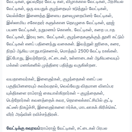
வேட்டிகள், ஓய்வுநேர வேட்டி கள், விழாக்கால வேட்டிகள், அரசியல்
வேட்டிகள், ஒரு வயதுக் குழந்தையும் உடுத்தும் வேட்டிகள்,
வெல்க்ரோ இணைத்த இளைய தலைமுறையினர் வேட்டிகள்,
இஸ்லாமிய சகோதரர் களுக்கான தொழுகை வேட்டிகள், ஹஜ்
பயண வேட்டிகள், நறுமணம் கொண்ட வேட்டிகள், கறை படாத
வேட்டிகள், இரவு உடை வேட்டிகள், குழந்தைகளுக்குத் தூளி கட்டும்
வேட்டிகள் எனப் பதினைந்து வகைகள். இவற்றுள் ஜரிகை, கரை,
நிறம் ஆகிய மாறுபாடுகளால், மொத்தம் 2500 வேட்டி ரகங்கள்.
இப்போது, இவற்றோடு, சட்டைகள், உள்ளாடைகள் ஆகியவையும்
மக்கள் மனங்களில் முத்திரை பதித்து வருகின்றன.
வயதானவர்கள், இளைஞர்கள், குழந்தைகள் எனப் பல
பகுதியினரையும் கவர்வதால், வெவ்வேறு விதமான விளம்பர
யுக்திகளை ராம்ராஜ் கையாள்கிறார்கள் – குழந்தைகள்,
பெற்றோர்கள் கவனத்தைக் கவர, தொலைக்காட்சியில் குட்டி
சுட்டீஸ் நிகழ்ச்சி, இளைஞர்களை ஈர்க்க, மாடலாகக் கிரிக்கெட்
வீரர் அஷ்வின் ரவிச்சந்திரன்.
வேட்டிக்கு கவுரவம்:
ராம்ராஜ் வேட்டிகள், சட்டைகள் பிரபல