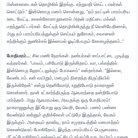
பின்னலாடைகள் தொழிலில் இறங்கு. ஏற்றுமதி செய். டாலர்கள்
கொட்டும்.” இன்னொரு மனம் சொன்னது, “நம் நாட்டின் பாரம்பரிய
உடை வேட்டி. காலக்கோளாறுகளால் அதன் மதிப்பை மக்கள்
மறந்துவிட்டார்கள். வேட்டித் தொழிலிலிருந்து நீ வெளியேறினால்,
அது நம் பாரம்பரியத்துக்குச் செய்யும் துரோகம், சவாலைச்
சந்திக்கும் துணிச்சல் இல்லாமல் ஓடிப்போகும் கோழைத்தனம்..”
போதிமரம்…
: சில மணி நேரங்கள். நண்பர்கள் சாப்பாட்டை முடித்து
வந்தார்கள். “பாவம், பசியோடு இருக்கிறாய். வா, பக்கத்தில்
இன்னொரு ஹோட்டலுக்குப் போகலாம்” என்றார்கள். “இல்லை,
வேண்டாம். என் வயிறும், மனமும் நிறைந்த திருப்தியில்
இருக்கிறேன்” என்று தெளிவோடு, உறுதியோடு நாகராஜன்
சொன்னார். தான் உட்கார்ந்திருந்த ஆலமரத்தை நன்றியோடு
பார்த்தார். அது ஆலமரமல்ல, அவருக்கு ஒரு போதிமரம்!
நாகராஜனுக்கு இப்போது ஒரு வெறி, வேகம். பணம் பண்ண
வேண்டும் என்னும் குறிக்கோள் மட்டுமே இருந்தால், வேகம்
இருக்கும். அதையும் தாண்டி, நாம் சமுதாயத்தில் மனமாற்றம்
கொண்டுவரப் போகிறோம், இழந்த பாரம்பரியப் பெருமையை
மீட்கப்போகிறோம் என்னும் லட்சியம் உந்தும்போது ஆயிரம் யானை