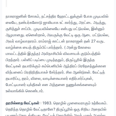
நாகராஜனின் சோகம், நட்சத்திர ஹோட்டலுக்குள் போக முடியவில்
லையே, நண்பர்களோடு ஜாலியாக உட் கார்ந்து, அரட்டை அடித்து,
ருசித்துச் சாப்பிட முடியவில்லையே என்பது மட்டுமல்ல, இன்னும்
ஆழமானது. ஏனென்றால், அவருக்கு வேட்டி ஒரு ஆடை மட்டுமல்ல,
அவர் வாழ்வாதாரம். ராம்ராஜ் காட்டன் நாகராஜன் தன் 27 வருட
வாழ்க்கை யைத் திரும்பிப் பார்த்தார். ( அன்று கோவை
மாவட்டத்தில் இருந்த) அவிநாசியில் விவசாயக் குடும்பத்தில்
பிறந்தார். பள்ளிப் படிப்பை முடித்ததும், திருப்பூரில் இருந்த
வேட்டிகள் தயாரிக்கும் கம்பெனியில் ஆந்திரப் பிரதேசத்துக்கான
விற்பனைப் பிரதிநிதியாகச் சேர்ந்தார். சில ஆண்டுகள். வேட்டித்
தயாரிப்பு, தரம், விலை, வாடிக்கையாளர் எதிர்பார்ப்புகள்,
போட்டியாளர் யுக்திகள் என அத்தனை நுணுக்கங்களையும்
உள்வாங்கிக் கொண்டார்.
தரமில்லாத வேட்டிகள்
: 1983. தொழில் முனைவராகும் உத்வேகம்.
தெரிந்த தொழில் வேட்டிதானே? திருப்பூரில் ஒரு சிறிய அறையில்
பயணம் தொடங்கியது. வேட்டித் தொழிலில் அவர் முதல் ஆளல்ல.