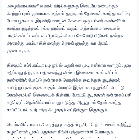
மழைக்காலங்களில் கால் விரல்களுக்கு இடையே உண்டாகும்
சேற்றுப் புண் குணமாக மஞ்சள் தூளுடன் தேனைக் கலந்து களிம்பு
போல பூசலாம். இரண்டு டீஸ்பூன் தேனை ஒரு டம்ளர் தண்ணீரில்
கலந்து குடித்தால் நல்ல தூக்கம் வரும். மஞ்சள்காமாலையால்
பாதிக்கப்பட்டவர்கள் கீழாநெல்லியை வேரோடு பிடுங்கி நன்றாக
அரைத்து பசும்பாலில் கலந்து 9 நாள் குடித்து வர நோய்
குணமாகும்.
தினமும் சப்போட்டா பழ ஜூஸ் பருகி வர முடி நன்றாக வளரும். முடி
உதிர்வது நிற்கும். பதினைந்து வில்வ இலையை கால் லிட்டர்
தண்ணீரில் போட்டு நன்றாகக் கொதிக்க வைத்துக் குடித்தால்
வயிற்றுப்புண் குணமாகும். மோரில் இஞ்சியை நறுக்கிப் போட்டு,
கொத்தமல்லி இலையைக் கிள்ளிப் போட்டு குடித்தால் நன்றாகப் பசி
எடுக்கும். நெல்லிக்காய் சாறு எடுத்து அதனுடன் தேன் கலந்து
சாப்பிட்டால் உயர் ரத்த அழுத்தம் கட்டுக்குள் இருக்கும்.
வெள்ளரிக்காயை அரைத்து முகத்தில் பூசி, 15 நிமிடங்கள் கழித்து
கழுவினால் முகப் பருக்கள் நீங்கி புத்துணர்ச்சி பொங்கும்.